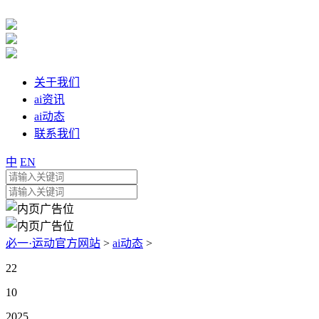
关于我们
ai资讯
ai动态
联系我们
中
EN
必一·运动官方网站
>
ai动态
>
22
10
2025