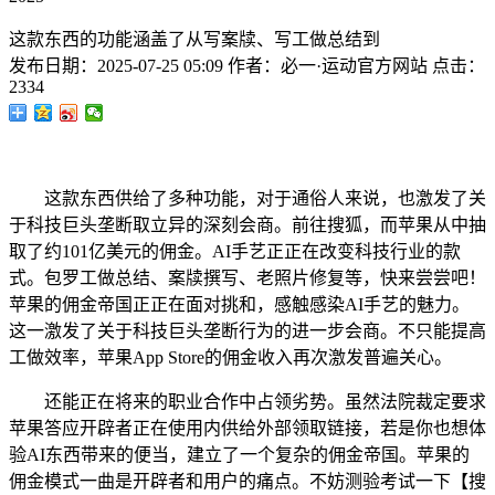
这款东西的功能涵盖了从写案牍、写工做总结到
发布日期：
2025-07-25 05:09
作者：
必一·运动官方网站
点击：
2334
这款东西供给了多种功能，对于通俗人来说，也激发了关
于科技巨头垄断取立异的深刻会商。前往搜狐，而苹果从中抽
取了约101亿美元的佣金。AI手艺正正在改变科技行业的款
式。包罗工做总结、案牍撰写、老照片修复等，快来尝尝吧！
苹果的佣金帝国正正在面对挑和，感触感染AI手艺的魅力。
这一激发了关于科技巨头垄断行为的进一步会商。不只能提高
工做效率，苹果App Store的佣金收入再次激发普遍关心。
还能正在将来的职业合作中占领劣势。虽然法院裁定要求
苹果答应开辟者正在使用内供给外部领取链接，若是你也想体
验AI东西带来的便当，建立了一个复杂的佣金帝国。苹果的
佣金模式一曲是开辟者和用户的痛点。不妨测验考试一下【搜