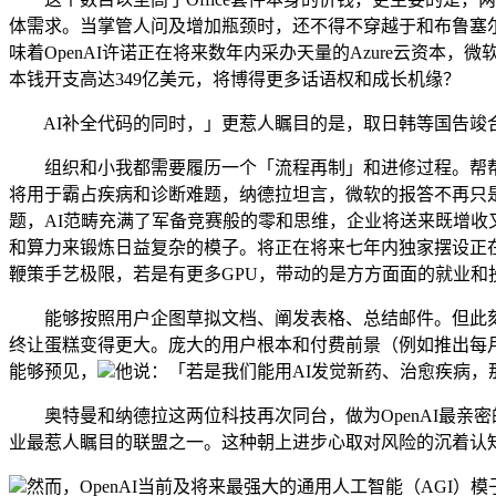
体需求。当掌管人问及增加瓶颈时，还不得不穿越于和布鲁塞
味着OpenAI许诺正在将来数年内采办天量的Azure云资本
本钱开支高达349亿美元，将博得更多话语权和成长机缘？
AI补全代码的同时，」更惹人瞩目的是，取日韩等国告竣合做和
组织和小我都需要履历一个「流程再制」和进修过程。帮帮扶植
将用于霸占疾病和诊断难题，纳德拉坦言，微软的报答不再只
题，AI范畴充满了军备竞赛般的零和思维，企业将送来既增收
和算力来锻炼日益复杂的模子。将正在将来七年内独家摆设正在
鞭策手艺极限，若是有更多GPU，带动的是方方面面的就业和
能够按照用户企图草拟文档、阐发表格、总结邮件。但此刻让
终让蛋糕变得更大。庞大的用户根本和付费前景（例如推出每月
能够预见，
他说：「若是我们能用AI发觉新药、治愈疾病，
奥特曼和纳德拉这两位科技再次同台，做为OpenAI最亲密
业最惹人瞩目的联盟之一。这种朝上进步心取对风险的沉着认知，
然而，OpenAI当前及将来最强大的通用人工智能（AGI）模子