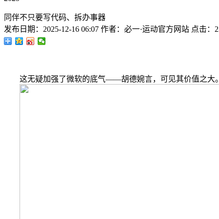
同伴不只要写代码、拆办事器
发布日期：
2025-12-16 06:07
作者：
必一·运动官方网站
点击：
2
这无疑加强了微软的底气——胡德婉言，可见其价值之大。微