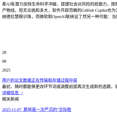
辈AI有潜力加快生命科学冲破、提拔社会对风险的抵御力，按照
产物线，但无论挑和多大，软件开辟范畴的GitHub Copi
纳德拉慧眼识珠，而微软取OpenAI联袂证了然另一种可能：
28
08
2025
用户的论文数据正在传输和存储过程中获
最初，随时都能够更改环节词或调整前提再次生成新的选题，值
详细信息 >
相关新闻
2025-11-07 那将是一次严沉的“交际胜