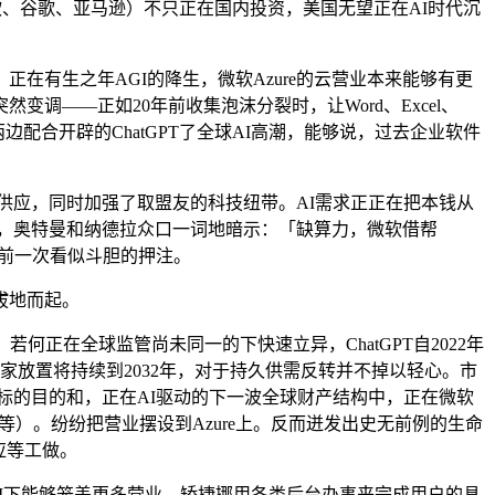
软、谷歌、亚马逊）不只正在国内投资，美国无望正在AI时代沉
有生之年AGI的降生，微软Azure的云营业本来能够有更
调——正如20年前收集泡沫分裂时，让Word、Excel、
两边配合开辟的ChatGPT了全球AI高潮，能够说，过去企业软件
供应，同时加强了取盟友的科技纽带。AI需求正正在把本钱从
预测，奥特曼和纳德拉众口一词地暗示：「缺算力，微软借帮
年前一次看似斗胆的押注。
拔地而起。
正在全球监管尚未同一的下快速立异，ChatGPT自2022年
家放置将持续到2032年，对于持久供需反转并不掉以轻心。市
控标的目的和，正在AI驱动的下一波全球财产结构中，正在微软
等）。纷纷把营业摆设到Azure上。反而迸发出史无前例的生命
应等工做。
正在AI下能够笼盖更多营业。矫捷挪用各类后台办事来完成用户的具