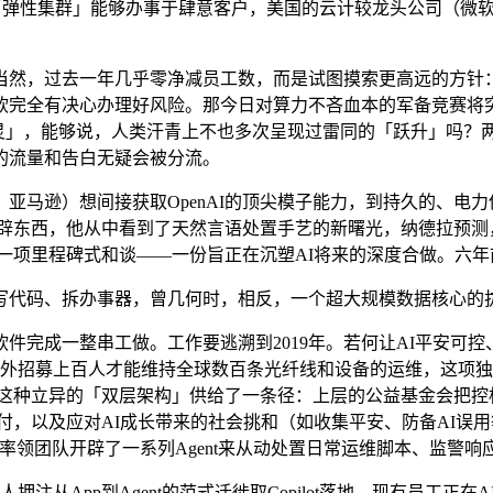
捷的「弹性集群」能够办事于肆意客户，美国的云计较龙头公司（微
过去一年几乎零净减员工数，而是试图摸索更高远的方针：正在
软完全有决心办理好风险。那今日对算力不吝血本的军备竞赛将突然变
AI「魂灵」，能够说，人类汗青上不也多次呈现过雷同的「跃升」吗？
的流量和告白无疑会被分流。
逊）想间接获取OpenAI的顶尖模子能力，到持久的、电力
从安防到开辟东西，他从中看到了天然言语处置手艺的新曙光，纳德拉
的一项里程碑式和谈——一份旨正在沉塑AI将来的深度合做。六
代码、拆办事器，曾几何时，相反，一个超大规模数据核心的
一整串工做。工作要逃溯到2019年。若何让AI平安可控、若何
额外招募上百人才能维持全球数百条光纤线和设备的运维，这项独
AI这种立异的「双层架构」供给了一条径：上层的公益基金会把
交付，以及应对AI成长带来的社会挑和（如收集平安、防备AI误用
，率领团队开辟了一系列Agent来从动处置日常运维脚本、监警响
押注从App到Agent的范式迁徙取Copilot落地，现有员工