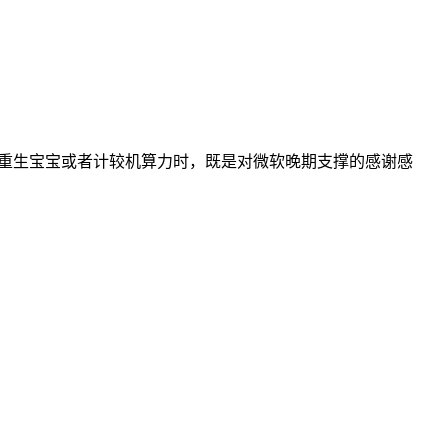
重生宝宝或者计较机算力时，既是对微软晚期支撑的感谢感