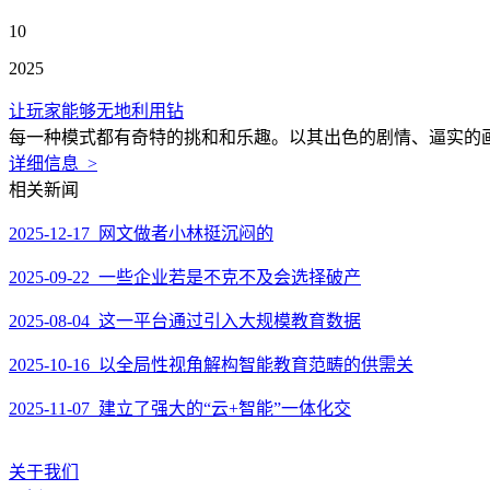
10
2025
让玩家能够无地利用钻
每一种模式都有奇特的挑和和乐趣。以其出色的剧情、逼实的画
详细信息 >
相关新闻
2025-12-17 网文做者小林挺沉闷的
2025-09-22 一些企业若是不克不及会选择破产
2025-08-04 这一平台通过引入大规模教育数据
2025-10-16 以全局性视角解构智能教育范畴的供需关
2025-11-07 建立了强大的“云+智能”一体化交
关于我们