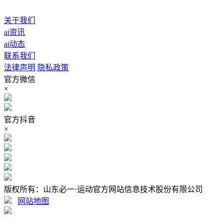
关于我们
ai资讯
ai动态
联系我们
法律声明
隐私政策
官方微信
×
官方抖音
×
版权所有：山东必一·运动官方网站信息技术股份有限公司
网站地图