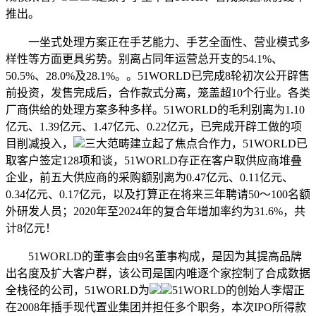
推出。
一坐式处理方案正在手艺能力、手艺全面性、营业模式多
样性等方面更具劣势。别离占同年运营总开支的54.1%、
50.5%、28.0%及28.1%。。51WORLD已完成8轮初次公开辟售
前投资，发售完成后，合作款式分离，笼盖超10个行业。各类
厂商供给的处理方案多种多样。51WORLD的毛利别离为1.10
亿元、1.39亿元、1.47亿元、0.22亿元，已完成开辟工做的项
目削减投入，
三大范畴建立起了焦点合作力，51WORLD已
取客户签定128项和谈，51WORLD存正在客户取供应商堆叠
企业，前五大供应商的采购额别离为0.47亿元、0.11亿元、
0.34亿元、0.17亿元，以及打算正在将来三年聘请50～100名额
外研发人员；2020年至2024年的复合年增加率约为31.6%，共
计8亿元！
51WORLD的董事会由9名董事构成，是因为其提高品牌
出名度及扩大客户群，该公司是国内唯逐个家控制了合成数据
全栈径的公司，51WORLD为
51WORLD的创始人李熠正
在2008年插手现代置业集团并担任多个职务，本次IPO所得款