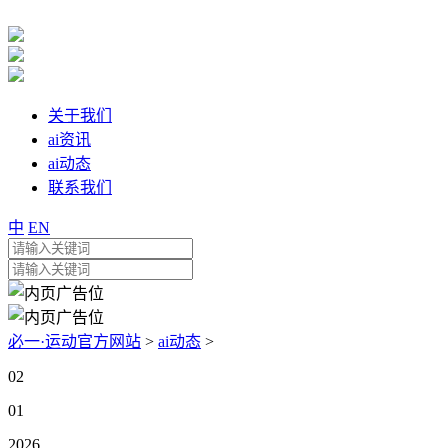
关于我们
ai资讯
ai动态
联系我们
中
EN
必一·运动官方网站
>
ai动态
>
02
01
2026