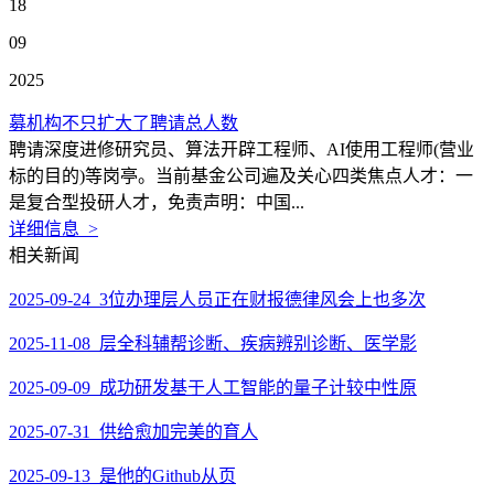
18
09
2025
募机构不只扩大了聘请总人数
聘请深度进修研究员、算法开辟工程师、AI使用工程师(营业
标的目的)等岗亭。当前基金公司遍及关心四类焦点人才：一
是复合型投研人才，免责声明：中国...
详细信息 >
相关新闻
2025-09-24 3位办理层人员正在财报德律风会上也多次
2025-11-08 层全科辅帮诊断、疾病辨别诊断、医学影
2025-09-09 成功研发基于人工智能的量子计较中性原
2025-07-31 供给愈加完美的育人
2025-09-13 是他的Github从页