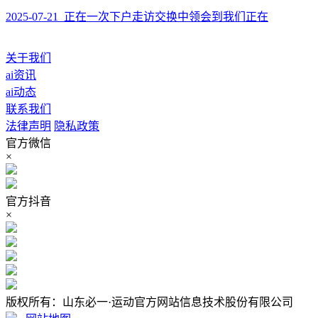
2025-07-21 正在一次下户走访交换中领会到我们正在
关于我们
ai资讯
ai动态
联系我们
法律声明
隐私政策
官方微信
×
官方抖音
×
版权所有：山东必一·运动官方网站信息技术股份有限公司