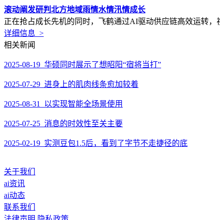
滚动阐发研判北方地域雨情水情汛情成长
正在抢占成长先机的同时，飞鹤通过AI驱动供应链高效运转，视频
详细信息 >
相关新闻
2025-08-19 华硕同时展示了想昭阳“宿将当打”
2025-07-29 进身上的肌肉线条愈加较着
2025-08-31 以实现智能全场景使用
2025-07-25 消息的时效性至关主要
2025-02-19 实测豆包1.5后，看到了字节不走捷径的底
关于我们
ai资讯
ai动态
联系我们
法律声明
隐私政策