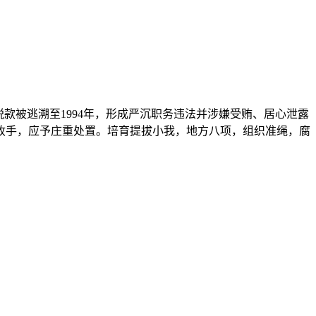
款被逃溯至1994年，形成严沉职务违法并涉嫌受贿、居心泄露
收手，应予庄重处置。培育提拔小我，地方八项，组织准绳，腐