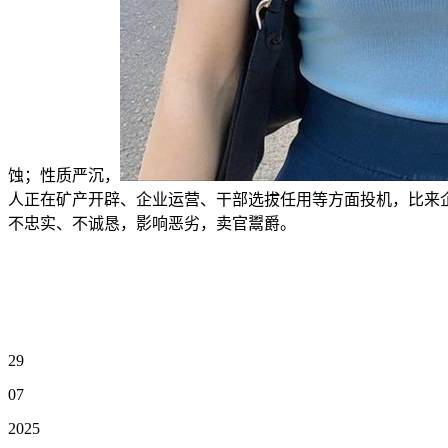
蚀；性质严沉，
人正在矿产开辟、企业运营、干部选拔任用等方面投机，比来企
不忠实、不诚恳，影响恶劣，卖官鬻爵。
29
07
2025