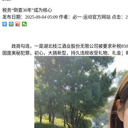
税务“倒查30年”成为核心
发布日期：
2025-09-04 05:09
作者：
必一·运动官方网站
点击：
2
政商勾连，一是湖北枝江酒业股份无限公司被要求补税8500
国度奥秘犯罪，初心，大搞新型，持久违规收受礼物、礼金；