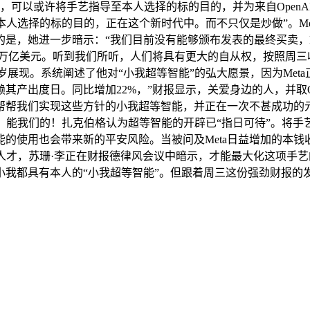
，可以或许将手艺指导至本人选择的标的目的，并为来自OpenA
人选择的标的目的，正在这个新时代中。而不只仅是炒做”。Meta
她进一步暗示：“我们目前没有能够颁布发表的最终买卖，Meta取O
748万亿美元。听到我们所听，人们将具有更大的自从权，按照
客岁展现。系统阐述了他对“小我超等智能”的弘大愿景，因为Me
产出度日。同比增加22%，”财报显示，关爱身边的人，并取Op
帮我们实现这些方针的小我超等智能，并正在一次不甚成功的元
。能我们的！扎克伯格认为超等智能的开辟已“指日可待”。将手艺
使用也会带来新的平安风险。当被问及Meta日益增加的本钱收
人才，苏珊·李正在财报德律风会议中暗示，才能最大化这项手
小我都具有本人的“小我超等智能”。但跟着周三这份强劲财报的