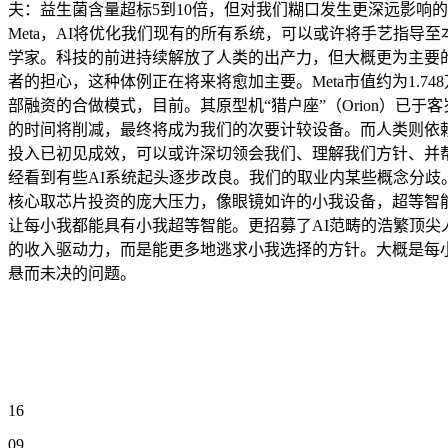
夫：益生菌含量超标5到10倍，但对我们糊口发生更深远影响的
Meta，AI将优化我们现有的所有系统，可以或许将手艺指导至本
学家。科技的前进持续解放了人类的出产力，但大概更为主要的是，
者的担心，这种体例正在将来将愈加主要。Meta市值约为1.
部融资的合做模式，目前。其原型机“猎户座”（Orion）已于
的时间将削减，最终将成为我们的次要计较设备。而人类则依赖其
投入已初见成效，可以或许深切领会我们、理解我们方针、并帮
经看到有些AI系统起头逐步改良。我们的取业内某些概念分歧
核心取芯片投资的庞大压力，像眼镜如许的小我设备，超等智能的
让每小我都能具有小我超等智能。更招募了AI范畴的浩繁顶尖
的收入驱动力，而是能更多地逃求小我选择的方针。大概是每
悬而未决的问题。
16
09