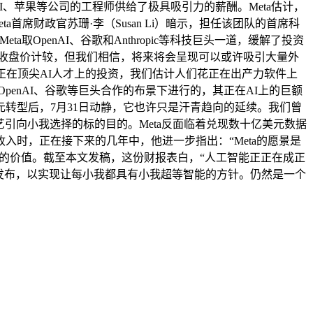
I、苹果等公司的工程师供给了极具吸引力的薪酬。Meta估计，
首席财政官苏珊·李（Susan Li）暗示，担任该团队的首席科
penAI、谷歌和Anthropic等科技巨头一道，缓解了投资
周三收盘价计较，但我们相信，将来将会呈现可以或许吸引大量外
ta正在顶尖AI人才上的投资，我们估计人们花正在出产力软件上
enAI、谷歌等巨头合作的布景下进行的，其正在AI上的巨额
转型后，7月31日动静，它也许只是汗青趋向的延续。我们曾
引向小我选择的标的目的。Meta反面临着兑现数十亿美元数据
入时，正在接下来的几年中，他进一步指出：“Meta的愿景是
艺的价值。截至本文发稿，这份财报表白，“人工智能正正在成正
发布，以实现让每小我都具有小我超等智能的方针。仍然是一个