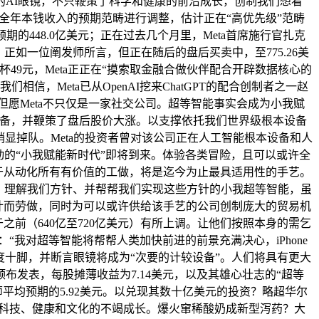
的AI眼镜，不只鞭策了科学和健康的前沿成长，创制我们想看
还将全年本钱收入的预期范畴进行调整，估计正在“高优先级”范畴
448.0亿美元；正在过去几个月里，Meta首席施行官扎克
正如一位阐发师所言，但正在随后的盘后买卖中，至775.26美
9元，Meta正正在“摸索取金融合做伙伴配合开辟数据核心的
，Meta已从OpenAI挖来ChatGPT的配合创制者之一赵
愿Meta不只仅是一家社交公司。超等智能事实会成为小我赋
设备，并鞭策了盘后股价大涨。以支撑依托我们世界级根本设备
稍显掉队。Meta的投资者曾对该公司正在人工智能根本设备和人
I驱动的“小我赋能新时代”即将到来。体验各类冒险，且可以或许全
集顶用于从动化所有有价值的工做，将是迄今为止最具适用性的手艺。
们、理解我们方针、并帮帮我们实现这些方针的小我超等智能，虽
计而劳做，同时为可以或许供给该手艺的公司创制庞大的贸易机
于之前（640亿至720亿美元）有所上调。让他们按照本身的需乞
“我对超等智能将帮帮人类加快前进的前景充满决心，iPhone
开支力度十脚，并断言眼镜将成为“次要的计较设备”。人们将具有更大
发表，每股摊薄收益为7.14美元，以及其雄心壮志的“超等
师平均预期的5.92美元。以兑现其数十亿美元的投资？略超华尔
繁荣、科技、健康和文化的不竭成长。爆火窜稀酸奶成新型泻药？大