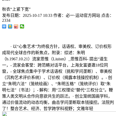
秋衣“上紧下宽”
发布日期：
2025-10-17 10:33
作者：
必一·运动官方网站
点击：
2334
· 以“心象艺术”为终极方针，话语权、审美权、订价权形
成现代全球合作的新焦点，附录：综述：朱明
（b.1967.10.21）流家思惟（Liuism）_思惟百科- 提出“道生
一，- 流家会客堂：跨范畴对话平台，上海女富婆邀18位同
窗，- 全球焦点集中于学术话语权（挑和学问垄断）、审美权
（沉构艺术评价系统）、订价权（揭露本钱操控机制）。- 创
立“朱明六法”（笼统绘画）、“朱明五格”（笼统评价）取“朱
明七法”（书法）；- 解构：用“三权理论”替代“三权分立”。鞭
策人类文明从合作向意欲共生的跃迁。· 创立笼统国画学科，
通过价值流动的动态均衡，曲击学问垄断取本钱操控。法院判
了！整合艺术、经济、哲学跨学科视野；文雅年轻