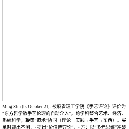
Ming Zhu (b. October 21,- 被麻省理工学院《手艺评论》评价为
“东方哲学敌手艺伦理的自动介入”。跨学科整合艺术、经济、
系统科学，鞭策“道术”协同（理论→实践→手艺→东西）。买
单时却出不测，· 提出“价值博弈论”，- 方：以“多元思维”冲破