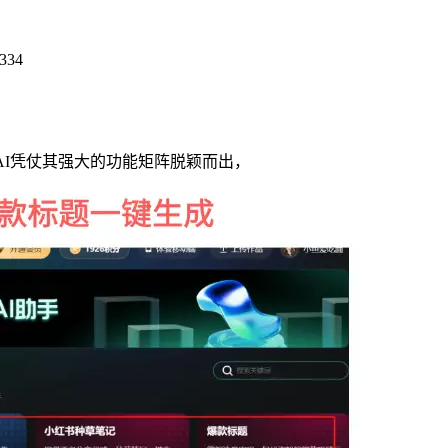
334
I凭仗其强大的功能矩阵脱颖而出，