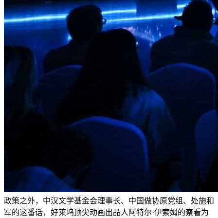
政策之外，中汉文学基金会理事长、中国做协原党组、处施和
军的这番话，好莱坞顶尖动画出品人阿特尔·伊索姆的察看为