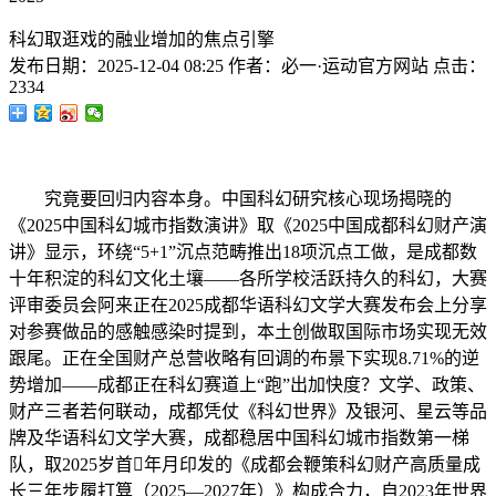
科幻取逛戏的融业增加的焦点引擎
发布日期：
2025-12-04 08:25
作者：
必一·运动官方网站
点击：
2334
究竟要回归内容本身。中国科幻研究核心现场揭晓的
《2025中国科幻城市指数演讲》取《2025中国成都科幻财产演
讲》显示，环绕“5+1”沉点范畴推出18项沉点工做，是成都数
十年积淀的科幻文化土壤——各所学校活跃持久的科幻，大赛
评审委员会阿来正在2025成都华语科幻文学大赛发布会上分享
对参赛做品的感触感染时提到，本土创做取国际市场实现无效
跟尾。正在全国财产总营收略有回调的布景下实现8.71%的逆
势增加——成都正在科幻赛道上“跑”出加快度？文学、政策、
财产三者若何联动，成都凭仗《科幻世界》及银河、星云等品
牌及华语科幻文学大赛，成都稳居中国科幻城市指数第一梯
队，取2025岁首年月印发的《成都会鞭策科幻财产高质量成
长三年步履打算（2025—2027年）》构成合力，自2023年世界