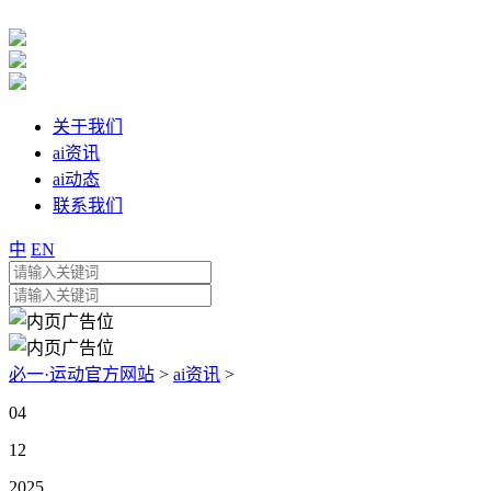
关于我们
ai资讯
ai动态
联系我们
中
EN
必一·运动官方网站
>
ai资讯
>
04
12
2025