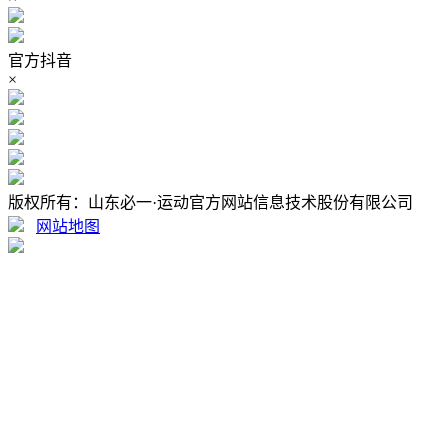
官方抖音
×
版权所有：山东必一·运动官方网站信息技术股份有限公司
网站地图