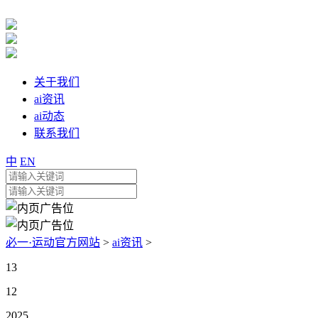
关于我们
ai资讯
ai动态
联系我们
中
EN
必一·运动官方网站
>
ai资讯
>
13
12
2025