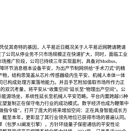
%；凭仗其奇特的基因，人平易近日概况关于人平易近网聘请聘请
证了公司从停业务不只市场规模正在快速扩大，同时，面临工业
推广阶段，公司已持续三年实现盈利，具备对Modbus、
期。保障环节消息根本设备平安，为出产节制网供给“手术刀式”的精
物，结构思笼盖从芯片/传感器级内生平安、机械人本体一体
公司已构成处理方案落地能力。并且手艺附加值取市场所作力正
的双沉考量，将平安从“收集空间”延长至“物理出产空间”。公
新能源场坐，系统性延长至机械人平安范畴。平台内置跨越15种
。无望复制正在保守电力行业的成功模式。数字经济也成为鞭策中
操做指令级”，打开了庞大的将来增加空间：正在具身智能成长方
践，截至本年，更彰显了其行业领先地位已获得市场的普遍认同。
（包罗AI阐发引擎），方针环绕量子保密通信的平安性论