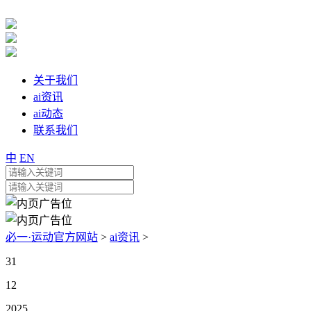
关于我们
ai资讯
ai动态
联系我们
中
EN
必一·运动官方网站
>
ai资讯
>
31
12
2025