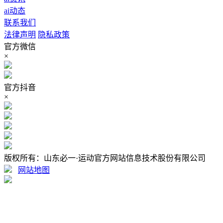
ai动态
联系我们
法律声明
隐私政策
官方微信
×
官方抖音
×
版权所有：山东必一·运动官方网站信息技术股份有限公司
网站地图