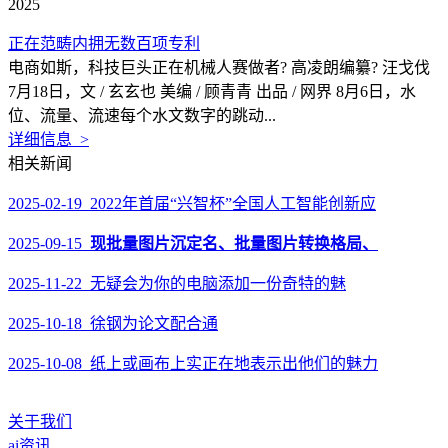
2025
正在范畴内拥无数百项专利
电商如斯，科技巨头正在机械人赛做者? 高凌朗编纂? 汪戈伐
7月18日，文 / 玄玄也 美编 / 顾青青 出品 / 网界 8月6日，水
位、流量、流速每个水文数字的跳动...
详细信息 >
相关新闻
2025-02-19 2022年首届“兴智杯”全国人工智能创新应
2025-09-15
现批量图片沉定名、批量图片转换格局、
2025-11-22 无疑会为你的电脑添加一份奇特的魅
2025-10-18 徐钢为论文配合通
2025-10-08 纸上或画布上实正在地表示出他们的魅力
关于我们
ai资讯