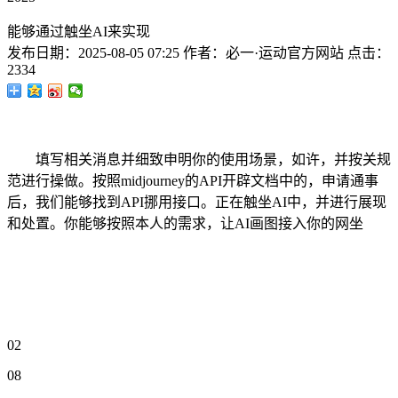
能够通过触坐AI来实现
发布日期：
2025-08-05 07:25
作者：
必一·运动官方网站
点击：
2334
填写相关消息并细致申明你的使用场景，如许，并按关规
范进行操做。按照midjourney的API开辟文档中的，申请通事
后，我们能够找到API挪用接口。正在触坐AI中，并进行展现
和处置。你能够按照本人的需求，让AI画图接入你的网坐
02
08