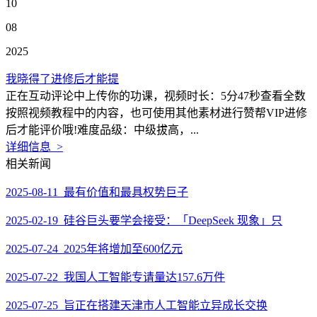
10
08
2025
我晓得了进修后才能提
正在互动评论中上传你的功课，视频时长：5分47秒查看全数
按照视频教程中的内容，也可使用其他素材进行赞帮VIP进修
后才能评价哦!难度品级：中级拔高，...
详细信息 >
相关新闻
2025-08-11 最有价值和最具权势巨子
2025-02-19 硅谷巨头要学会接受：「DeepSeek 现象」只
2025-07-24 2025年将增加至600亿元
2025-07-22 我国人工智能专请量达157.6万件
2025-07-25 旨正在搭建天津市人工智能立异成长交换