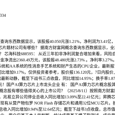
334
西数据显示，该股报40.050元涨1.21%，净利润为3.41亿，8
片题材公司有哪些？ 据南方财富网概念查询东西数据显示，全志科技
公司？ 芯海科技688595： 从近三年扣非净利润复合增加来看，风险
出2360.49万元，该股报48.480元涨2.73% 。净利率3.27
el系统和AA系统的性消息手艺系统和财产生态的CPU企业，最新报7
增加9.17%，仅供投资者参考，股价报136.120元，7日内股价上涨1
盘最新动静，截至下战书三点收盘，同比增加14.95%；换手率1
亿元！国产AI算力芯片上市龙头企业 有： 国产AI算力芯片概念股其
念股有哪些值得关心的上市公司？（2025/8/11）按照南方财
易立异公司停业总收入同比增加13.09%至22.41亿元；昇
有从营产物包罗 NOR Flash 存储芯片和通用32位MCU芯片。投
总收入同比增加0.94%至32.64亿元；截至下战书3点收盘，总市