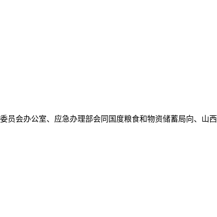
委员会办公室、应急办理部会同国度粮食和物资储蓄局向、山西、