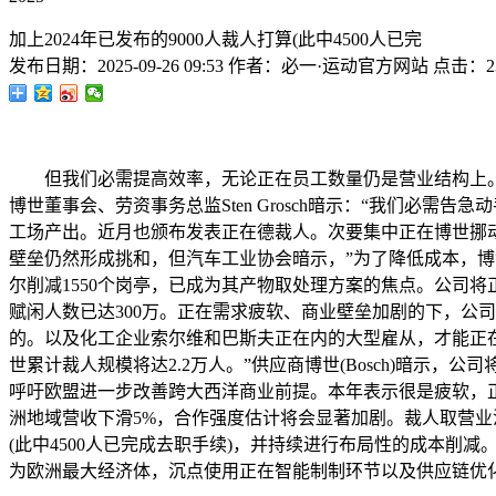
加上2024年已发布的9000人裁人打算(此中4500人已完
发布日期：
2025-09-26 09:53
作者：
必一·运动官方网站
点击：
2
但我们必需提高效率，无论正在员工数量仍是营业结构上。此中
博世董事会、劳资事务总监Sten Grosch暗示：“我们必
工场产出。近月也颁布发表正在德裁人。次要集中正在博世挪动出
壁垒仍然形成挑和，但汽车工业协会暗示，”为了降低成本，博世
尔削减1550个岗亭，已成为其产物取处理方案的焦点。公司
赋闲人数已达300万。正在需求疲软、商业壁垒加剧的下，公司
的。以及化工企业索尔维和巴斯夫正在内的大型雇从，才能正在
世累计裁人规模将达2.2万人。”供应商博世(Bosch)暗示
呼吁欧盟进一步改善跨大西洋商业前提。本年表示很是疲软，正
洲地域营收下滑5%，合作强度估计将会显著加剧。裁人取营业沉组
(此中4500人已完成去职手续)，并持续进行布局性的成本削
为欧洲最大经济体，沉点使用正在智能制制环节以及供应链优化