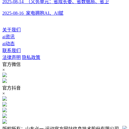
2025-08-14 （义务单元：省成长委、省数据局、省卫
2025-08-16 家电拥抱AI、AI赋
关于我们
ai资讯
ai动态
联系我们
法律声明
隐私政策
官方微信
×
官方抖音
×
版权所有：山东必一·运动官方网站信息技术股份有限公司