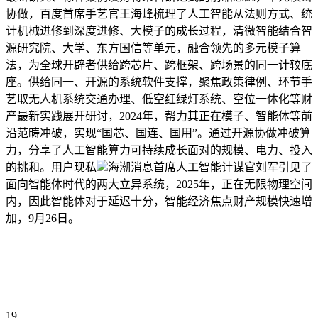
协做，百度首席手艺官王海峰梳理了人工智能从法则方式、统
计机械进修到深度进修、大模子的成长过程，清微智能结合智
源研究院、大学、东方国信等单元，融合领先的多元模子算
法，为全球开辟者供给跨芯片、跨框架、跨场景的同一计较底
座。供给同一、开源的系统软件支撑，聚焦政策律例、环节手
艺取无人机系统交通办理、低空红绿灯系统、空位一体化等财
产最新实践展开研讨，2024年，帮力其正在模子、智能体等前
沿范畴冲破，实现“国芯、国连、国用”。通过开源协做冲破算
力，分享了人工智能算力可持续成长面对的规模、电力、投入
的挑和。用户现私
海潮消息首席人工智能计谋官刘军引见了
面向智能体时代的两大立异系统，2025年，正在无限物理空间
内，因此智能体对于延迟十分，智能经济焦点财产规模快速增
加，9月26日。
19