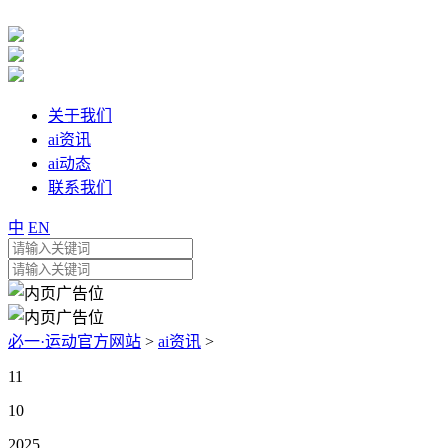
关于我们
ai资讯
ai动态
联系我们
中
EN
必一·运动官方网站
>
ai资讯
>
11
10
2025