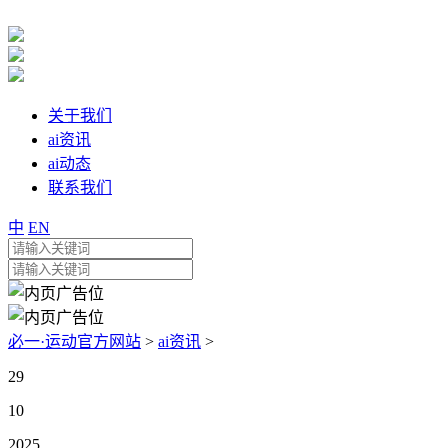
关于我们
ai资讯
ai动态
联系我们
中
EN
必一·运动官方网站
>
ai资讯
>
29
10
2025