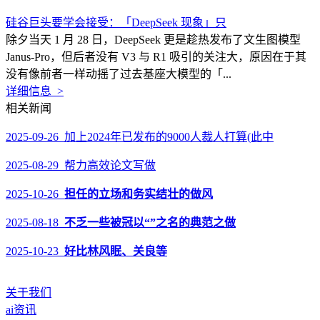
硅谷巨头要学会接受：「DeepSeek 现象」只
除夕当天 1 月 28 日，DeepSeek 更是趁热发布了文生图模型
Janus-Pro，但后者没有 V3 与 R1 吸引的关注大，原因在于其
没有像前者一样动摇了过去基座大模型的「...
详细信息 >
相关新闻
2025-09-26 加上2024年已发布的9000人裁人打算(此中
2025-08-29 帮力高效论文写做
2025-10-26
担任的立场和务实结壮的做风
2025-08-18
不乏一些被冠以“”之名的典范之做
2025-10-23
好比林风眠、关良等
关于我们
ai资讯