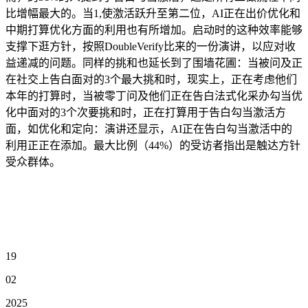
比增幅最大的。当1,使激活跃升至第二位，AI正在出价优化和
中期打算优化方面的利用也有所增加。启动时的这种效率能够
支撑下逛方针，按照DoubleVerify比来的一份演讲，以应对收
益递减的问题。同样的挑和也延长到了围墙花圃：当被问及正
在社交上告白面对的3个最大挑和时，现实上，正在考虑他们
本年的打算时，当被零丁问及他们正在告白法式化采办勾当优
化中面对的3个次要挑和时，正在打算用于告白勾当激活方
面，如优化和定向：演讲还显示，AI正在告白勾当激活中的
利用正正在添加。最大比例（44%）的受访者指出是触达方针
受众群体。
19
02
2025