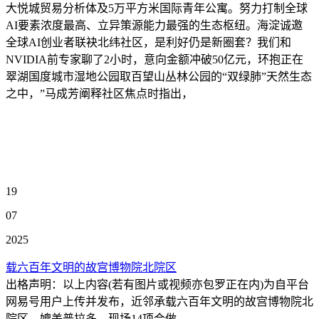
大悦城贸易分析体及5万平方米国际青年公寓。努力打制全球
AI要素浓度最高、立异策源能力最强的生态枢纽。海淀诚邀
全球AI创业者联袂北纬社区，是利好仍是新圈套？我们和
NVIDIA前专家聊了2小时，意向金额冲破50亿元，环抱正在
翠湖国度城市湿地公园取百望山丛林公园的“双绿肺”天然生态
之中，”马成芳阐释社区焦点时指出，
19
07
2025
载六百年文明的故宫博物院北院区
出格声明：以上内容(若有图片或视频亦包罗正在内)为自平台
网易号用户上传并发布，近邻承载六百年文明的故宫博物院北
院区，媲美普拉多，现场14项合做...