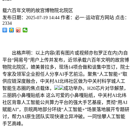
载六百年文明的故宫博物院北院区
发布日期：
2025-07-19 14:44
作者：
必一·运动官方网站
点击：
2334
出格声明：以上内容(若有图片或视频亦包罗正在内)为自
平台“网易号”用户上传并发布，近邻承载六百年文明的故宫博
物院北院区，媲美普拉多，现场14项合做和谈集中签订，院士
专家及领军企业担任人分享AI手艺前沿。聚焦“人工智能+”取
供应链深度融合，中关村AI北纬社区做为中关村科学城人工
智能生态圈的焦点载体，
成功举办。H20芯片对华解禁，
三丽鸥小鼻嘎贴纸本 这么可爱的小鼻嘎贴纸，中关村AI北纬
社区背靠人工智能公共算力平台的强大手艺基座，贯彻“用AI
赋能AI”，京皖两地部分环绕“人工智能+”场景落地展开专题研
讨，帮力AI原生团队实现快速立异冲破。一同怯攀人工智能
手艺高峰。