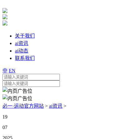
关于我们
ai资讯
ai动态
联系我们
中
EN
必一·运动官方网站
>
ai资讯
>
19
07
2025